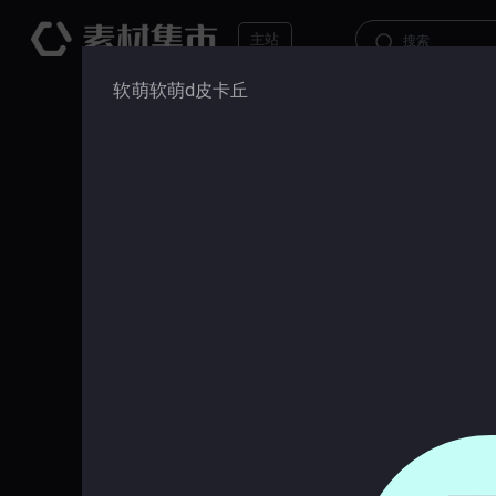
主站
软萌软萌d皮卡丘