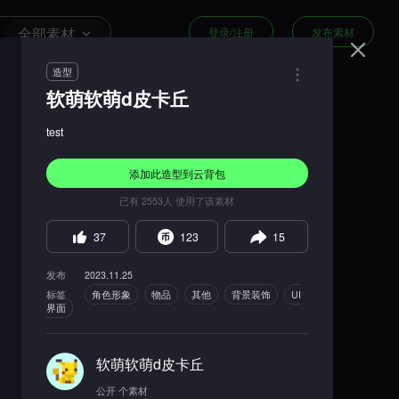
全部素材
登录/注册
发布素材
造型
软萌软萌d皮卡丘
test
添加此
造型
到云背包
已有
2553
人 使用了该素材
37
123
15
发布
2023.11.25
标签
角色形象
物品
其他
背景装饰
UI
界面
软萌软萌d皮卡丘
公开
个素材